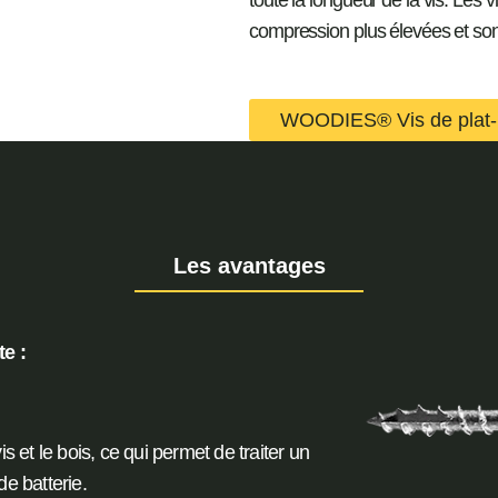
toute la longueur de la vis. Les 
compression plus élevées et so
WOODIES® Vis de plat-
Les avantages
e :
is et le bois, ce qui permet de traiter un
e batterie.