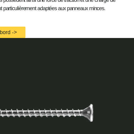
vis possèdent ainsi une force de traction et une charge de
nt particulièrement adaptées aux panneaux minces.
bord ->