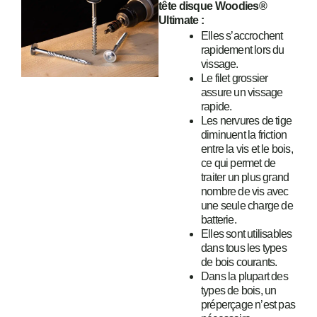
tête disque Woodies®
Ultimate :
Elles s’accrochent
rapidement lors du
vissage.
Le filet grossier
assure un vissage
rapide.
Les nervures de tige
diminuent la friction
entre la vis et le bois,
ce qui permet de
traiter un plus grand
nombre de vis avec
une seule charge de
batterie.
Elles sont utilisables
dans tous les types
de bois courants.
Dans la plupart des
types de bois, un
préperçage n’est pas