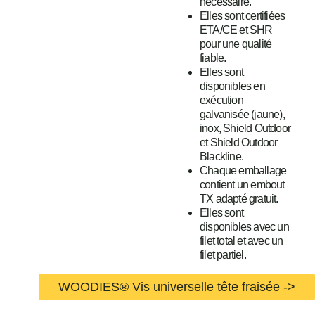
nécessaire.
Elles sont certifiées
ETA/CE et SHR
pour une qualité
fiable.
Elles sont
disponibles en
exécution
galvanisée (jaune),
inox, Shield Outdoor
et Shield Outdoor
Blackline.
Chaque emballage
contient un embout
TX adapté gratuit.
Elles sont
disponibles avec un
filet total et avec un
filet partiel.
WOODIES® Vis universelle tête fraisée ->