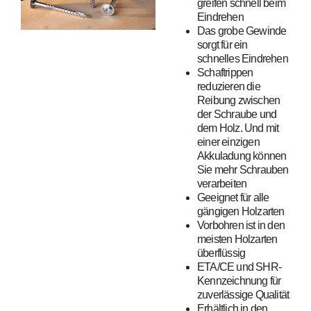
greifen schnell beim
Eindrehen
Das grobe Gewinde
sorgt für ein
schnelles Eindrehen
Schaftrippen
reduzieren die
Reibung zwischen
der Schraube und
dem Holz. Und mit
einer einzigen
Akkuladung können
Sie mehr Schrauben
verarbeiten
Geeignet für alle
gängigen Holzarten
Vorbohren ist in den
meisten Holzarten
überflüssig
ETA/CE und SHR-
Kennzeichnung für
zuverlässige Qualität
Erhältlich in den